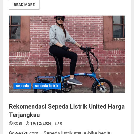
READ MORE
sepeda
sepeda listrik
Rekomendasi Sepeda Listrik United Harga
Terjangkau
ROBI
19/12/2024
0
Gowesku.com – Sepeda listrik atau e-bike begitu