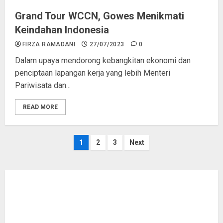
Grand Tour WCCN, Gowes Menikmati
Keindahan Indonesia
FIRZA RAMADANI
27/07/2023
0
Dalam upaya mendorong kebangkitan ekonomi dan
penciptaan lapangan kerja yang lebih Menteri
Pariwisata dan...
READ MORE
Paginasi
1
2
3
Next
pos