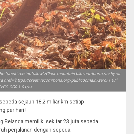
-forest" rel="nofollow">Close mountain bike outdoors</a> by <a
r <a href="https://creativecommons.org/publicdomain/zero/1.0/"
w">CC-CC0 1.0</a>
sepeda sejauh 18,2 miliar km setiap
ng per hari!
g Belanda memiliki sekitar 23 juta sepeda
ruh perjalanan dengan sepeda.