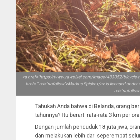
<a href="https://www.rawpixel.com/image/433052/bicycle-the
href="" rel="nofollow">Markus Spiske</a> is licensed unde
rel="nofollo
Tahukah Anda bahwa di Belanda, orang ber
tahunnya? Itu berarti rata-rata 3 km per ora
Dengan jumlah penduduk 18 juta jiwa, oran
dan melakukan lebih dari seperempat selu