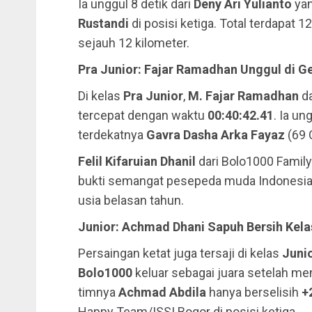
Ia unggul 8 detik dari
Deny Ari Yulianto
yan
Rustandi
di posisi ketiga. Total terdapat 1
sejauh 12 kilometer.
Pra Junior: Fajar Ramadhan Unggul di G
Di kelas
Pra Junior
,
M. Fajar Ramadhan
da
tercepat dengan waktu
00:40:42.41
. Ia un
terdekatnya
Gavra Dasha Arka Fayaz
(69 
Felil Kifaruian Dhanil
dari Bolo1000 Family
bukti semangat pesepeda muda Indonesia y
usia belasan tahun.
Junior: Achmad Dhani Sapuh Bersih Kela
Persaingan ketat juga tersaji di kelas
Juni
Bolo1000
keluar sebagai juara setelah m
timnya
Achmad Abdila
hanya berselisih
+
Happy Team/ISSI Bogor di posisi ketiga.