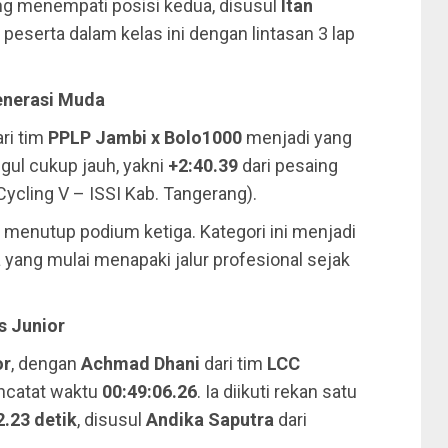
g menempati posisi kedua, disusul
Itan
2 peserta dalam kelas ini dengan lintasan 3 lap
enerasi Muda
ri tim
PPLP Jambi x Bolo1000
menjadi yang
ggul cukup jauh, yakni
+2:40.39
dari pesaing
Cycling V – ISSI Kab. Tangerang).
 menutup podium ketiga. Kategori ini menjadi
ang mulai menapaki jalur profesional sejak
s Junior
or
, dengan
Achmad Dhani
dari tim
LCC
encatat waktu
00:49:06.26
. Ia diikuti rekan satu
2.23 detik
, disusul
Andika Saputra
dari