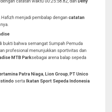
 dengan catatan waktu 00:25:58.82, dan
Deny
, Hafizh menjadi pembalap dengan
catatan
snya.
adise
i bukti bahwa semangat Sumpah Pemuda
 dan profesional menunjukkan sportivitas dan
radise MTB Park
sebagai arena balap sepeda
ertamina Patra Niaga
,
Lion Group
,
PT Unico
istindo
serta
Ikatan Sport Sepeda Indonesia