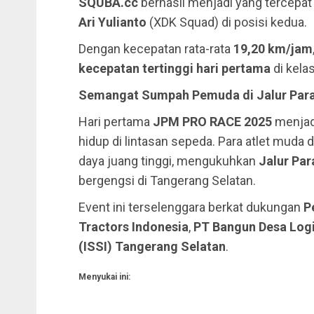
SQUBA.cc
berhasil menjadi yang tercepat
Ari Yulianto
(XDK Squad) di posisi kedua.
Dengan kecepatan rata-rata
19,20 km/jam
kecepatan tertinggi hari pertama
di kela
Semangat Sumpah Pemuda di Jalur Par
Hari pertama
JPM PRO RACE 2025
menjad
hidup di lintasan sepeda. Para atlet muda
daya juang tinggi, mengukuhkan
Jalur Pa
bergengsi di Tangerang Selatan.
Event ini terselenggara berkat dukungan
P
Tractors Indonesia
,
PT Bangun Desa Log
(ISSI) Tangerang Selatan
.
Menyukai ini: