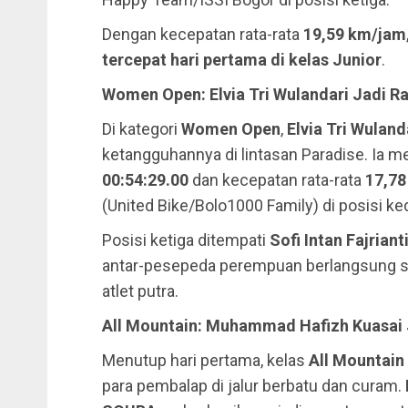
Dengan kecepatan rata-rata
19,59 km/jam
tercepat hari pertama di kelas Junior
.
Women Open: Elvia Tri Wulandari Jadi Ra
Di kategori
Women Open
,
Elvia Tri Wuland
ketangguhannya di lintasan Paradise. Ia m
00:54:29.00
dan kecepatan rata-rata
17,7
(United Bike/Bolo1000 Family) di posisi k
Posisi ketiga ditempati
Sofi Intan Fajriant
antar-pesepeda perempuan berlangsung se
atlet putra.
All Mountain: Muhammad Hafizh Kuasai 
Menutup hari pertama, kelas
All Mountain
para pembalap di jalur berbatu dan curam.