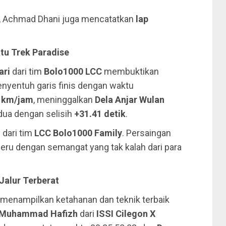
, Achmad Dhani juga mencatatkan
lap
tu Trek Paradise
ari
dari tim
Bolo1000 LCC
membuktikan
enyentuh garis finis dengan waktu
8 km/jam
, meninggalkan
Dela Anjar Wulan
edua dengan selisih
+31.41 detik
.
i
dari tim
LCC Bolo1000 Family
. Persaingan
ru dengan semangat yang tak kalah dari para
Jalur Terberat
menampilkan ketahanan dan teknik terbaik
Muhammad Hafizh
dari
ISSI Cilegon X