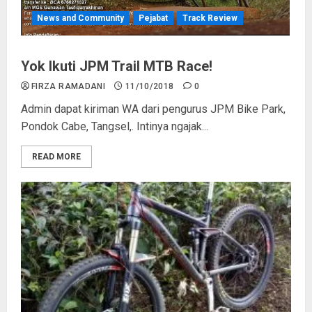
News and Community
Pejabat
Track Review
Yok Ikuti JPM Trail MTB Race!
FIRZA RAMADANI
11/10/2018
0
Admin dapat kiriman WA dari pengurus JPM Bike Park,
Pondok Cabe, Tangsel,. Intinya ngajak...
READ MORE