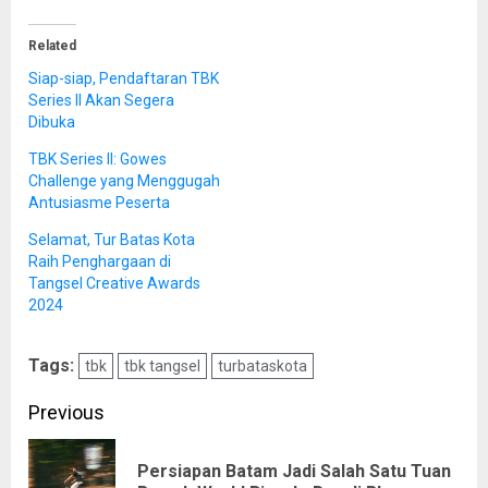
Related
Siap-siap, Pendaftaran TBK
Series II Akan Segera
Dibuka
TBK Series II: Gowes
Challenge yang Menggugah
Antusiasme Peserta
Selamat, Tur Batas Kota
Raih Penghargaan di
Tangsel Creative Awards
2024
Tags:
tbk
tbk tangsel
turbataskota
Post
Previous
navigation
Persiapan Batam Jadi Salah Satu Tuan
Pre