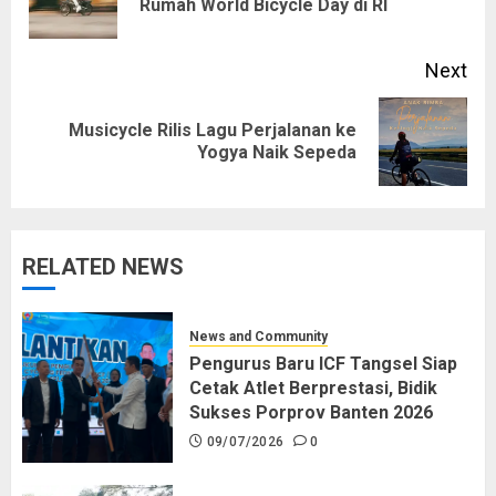
Rumah World Bicycle Day di RI
pos
Next
Musicycle Rilis Lagu Perjalanan ke
Next
Yogya Naik Sepeda
post:
RELATED NEWS
News and Community
Pengurus Baru ICF Tangsel Siap
Cetak Atlet Berprestasi, Bidik
Sukses Porprov Banten 2026
09/07/2026
0