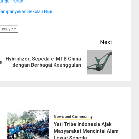
 Sungai Purba
 Kampanyekan Sekolah Hijau
usicycle
Next
Hybridizer, Sepeda e-MTB China
Previous
Next
m
dengan Berbagai Keunggulan
post:
post:
News and Community
Yeti Tribe Indonesia Ajak
Masyarakat Mencintai Alam
Lewat Sepeda