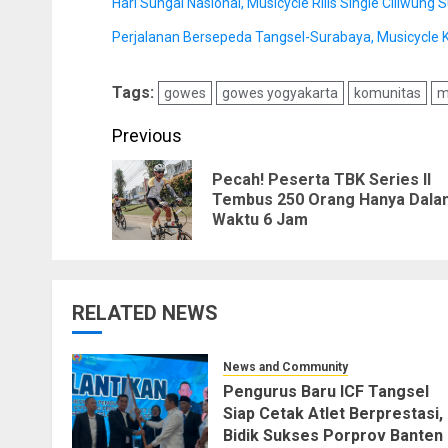
Hari Sungai Nasional, Musicycle Rilis Single Ciliwung
Perjalanan Bersepeda Tangsel-Surabaya, Musicycle
Tags:
gowes
gowes yogyakarta
komunitas
m
Post
Previous
navigation
Pecah! Peserta TBK Series II
Tembus 250 Orang Hanya Dala
Waktu 6 Jam
RELATED NEWS
News and Community
Pengurus Baru ICF Tangsel
Siap Cetak Atlet Berprestasi,
Bidik Sukses Porprov Banten