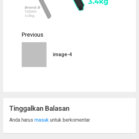
Post
Previous
navigation
Previous
image-4
post:
Tinggalkan Balasan
Anda harus
masuk
untuk berkomentar.