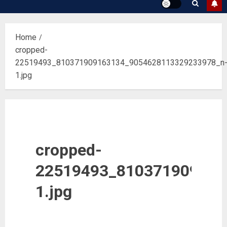
Home
cropped-
22519493_810371909163134_9054628113329233978_n
1.jpg
cropped-
22519493_810371909163
1.jpg