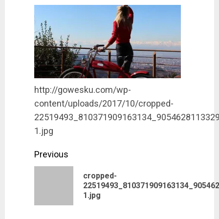
http://gowesku.com/wp-
content/uploads/2017/10/cropped-
22519493_810371909163134_9054628113329
1.jpg
Post
Previous
navigation
cropped-
Previous
22519493_810371909163134_905462
1.jpg
post: