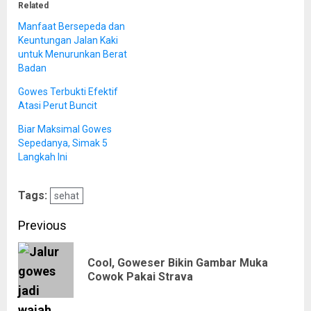
Related
Manfaat Bersepeda dan
Keuntungan Jalan Kaki
untuk Menurunkan Berat
Badan
Gowes Terbukti Efektif
Atasi Perut Buncit
Biar Maksimal Gowes
Sepedanya, Simak 5
Langkah Ini
Tags:
sehat
Post
Previous
navigation
Cool, Goweser Bikin Gambar Muka
Pre
Cowok Pakai Strava
pos