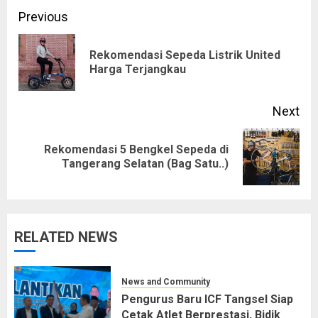
Post
Previous
navigation
Rekomendasi Sepeda Listrik United
Pre
Harga Terjangkau
pos
Next
Rekomendasi 5 Bengkel Sepeda di
Next
Tangerang Selatan (Bag Satu..)
post:
RELATED NEWS
News and Community
Pengurus Baru ICF Tangsel Siap
Cetak Atlet Berprestasi, Bidik