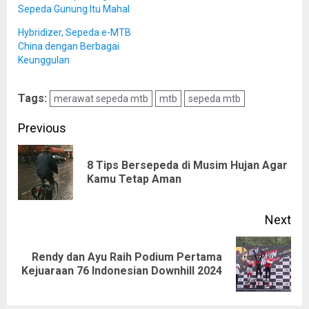
Sepeda Gunung Itu Mahal
Hybridizer, Sepeda e-MTB
China dengan Berbagai
Keunggulan
Tags:
merawat sepeda mtb
mtb
sepeda mtb
Post
Previous
navigation
8 Tips Bersepeda di Musim Hujan Agar
Pre
Kamu Tetap Aman
pos
Next
Rendy dan Ayu Raih Podium Pertama
Next
Kejuaraan 76 Indonesian Downhill 2024
post: