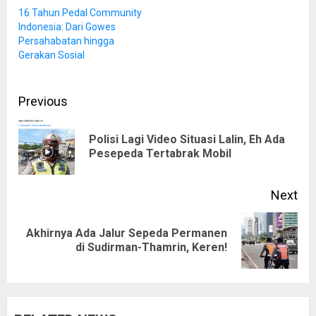
16 Tahun Pedal Community
Indonesia: Dari Gowes
Persahabatan hingga
Gerakan Sosial
Post
Previous
navigation
Polisi Lagi Video Situasi Lalin, Eh Ada
Pre
Pesepeda Tertabrak Mobil
pos
Next
Akhirnya Ada Jalur Sepeda Permanen
Next
di Sudirman-Thamrin, Keren!
post: